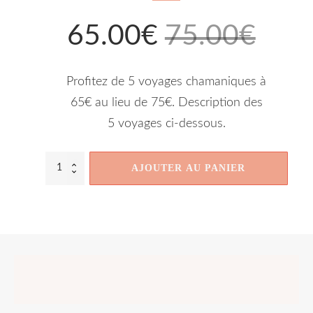
65.00
€
75.00
€
Le
Le
Profitez de 5 voyages chamaniques à
prix
prix
65€ au lieu de 75€. Description des
5 voyages ci-dessous.
initial
actuel
quantité
AJOUTER AU PANIER
était :
est :
de
Pack
de
5
75.00€.
65.00€.
voyages
chamaniques