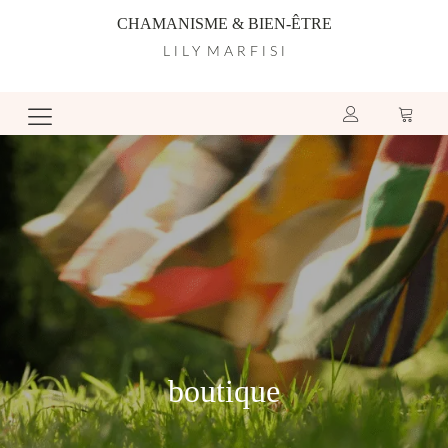
CHAMANISME & BIEN-ÊTRE
L I L Y M A R F I S I
boutique